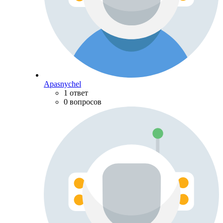
Apasnychel
1 ответ
0 вопросов