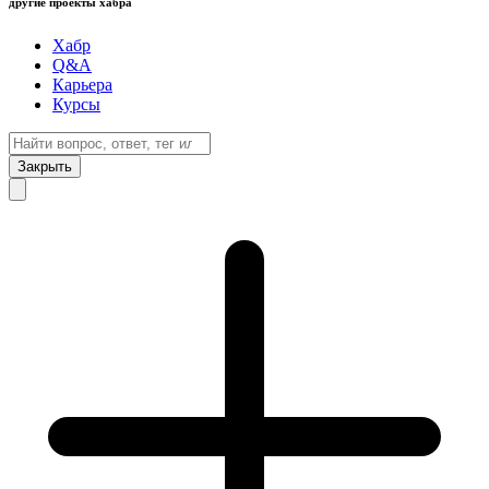
другие проекты хабра
Хабр
Q&A
Карьера
Курсы
Закрыть