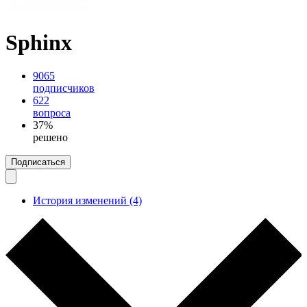
Sphinx
9065
подписчиков
622
вопроса
37%
решено
Подписаться
История изменений (4)