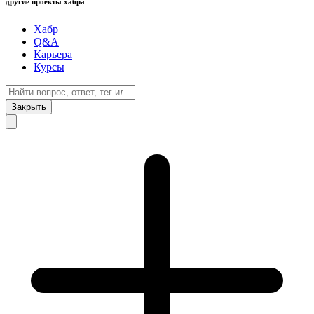
другие проекты хабра
Хабр
Q&A
Карьера
Курсы
Закрыть