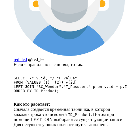
red_led
@red_led
Если я правильно вас понял, то так:
SELECT /* v.id, */ "F_Value" 

FROM (VALUES (1), (2)) v(id)

LEFT JOIN "SC_Wonder"."T_Passport" p on v.id = p.I
ORDER BY ID_Product;
Как это работает:
Сначала создаётся временная табличка, в которой
каждая строка это искомый
. Потом при
ID_Product
помощи LEFT JOIN выбираются существующие записи.
Для несуществующих поля останутся заполнены