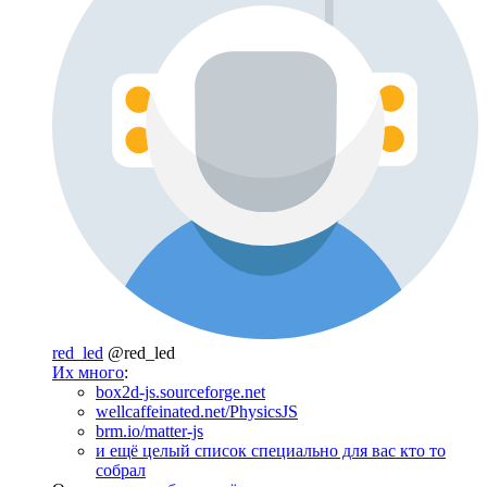
red_led
@red_led
Их много
:
box2d-js.sourceforge.net
wellcaffeinated.net/PhysicsJS
brm.io/matter-js
и ещё целый список специально для вас кто то
собрал