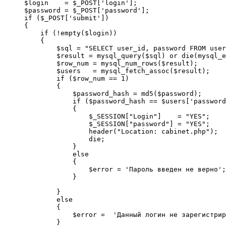
$login    = $_POST['login'];

$password = $_POST['password'];

if ($_POST['submit'])

{

    if (!empty($login))

    {

        $sql = "SELECT user_id, password FROM user
        $result = mysql_query($sql) or die(mysql_e
        $row_num = mysql_num_rows($result);

        $users   = mysql_fetch_assoc($result);

        if ($row_num == 1)

        {

            $password_hash = md5($password);

            if ($password_hash == $users['password
            {

                $_SESSION["Login"]    = "YES";

                $_SESSION["password"] = "YES";

                header("Location: cabinet.php");

                die;

            }

            else

            {

                $error = 'Пароль введен не верно';

            }

        }

        else

        {

            $error =  'Данный логин не зарегистрир
        }
