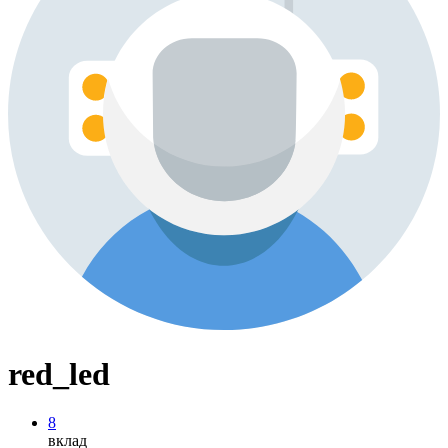
red_led
8
вклад