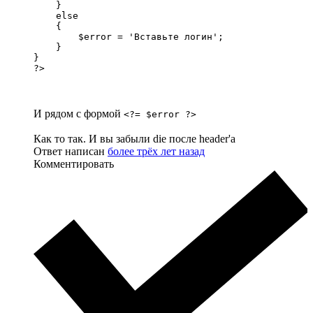
    }

    else

    {

        $error = 'Вставьте логин';

    }

}

?>
И рядом с формой
<?= $error ?>
Как то так. И вы забыли die после header'а
Ответ написан
более трёх лет назад
Комментировать