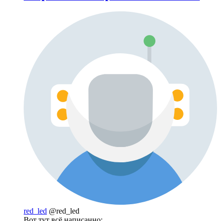
red_led
@red_led
Вот тут всё написанно: