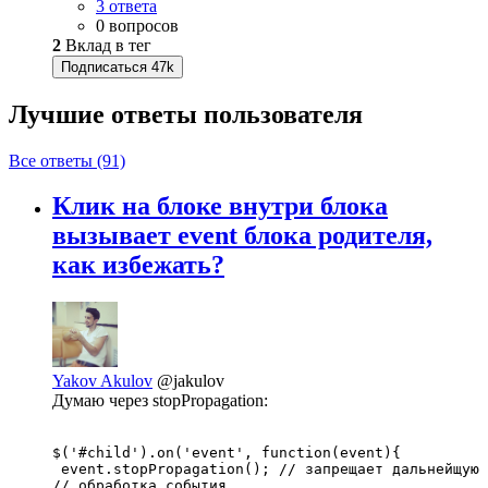
3 ответа
0 вопросов
2
Вклад в тег
Подписаться
47k
Лучшие ответы
пользователя
Все ответы (91)
Клик на блоке внутри блока
вызывает event блока родителя,
как избежать?
Yakov Akulov
@jakulov
Думаю через stopPropagation:
$('#child').on('event', function(event){

 event.stopPropagation(); // запрещает дальнейщую 
// обработка события
