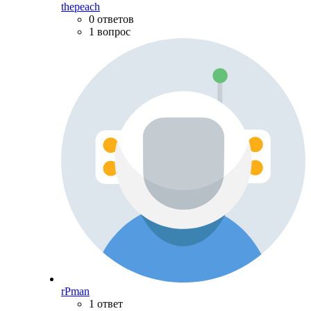
thepeach
0 ответов
1 вопрос
rPman
1 ответ