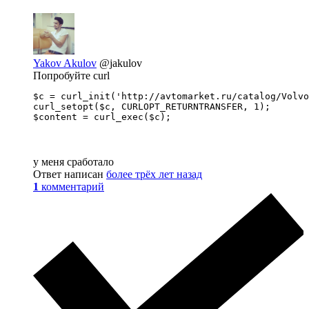
Yakov Akulov
@jakulov
Попробуйте curl
$c = curl_init('http://avtomarket.ru/catalog/Volvo
curl_setopt($c, CURLOPT_RETURNTRANSFER, 1);

$content = curl_exec($c);
у меня сработало
Ответ написан
более трёх лет назад
1
комментарий