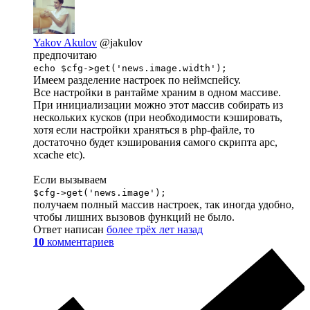
Yakov Akulov
@jakulov
предпочитаю
echo $cfg->get('news.image.width');
Имеем разделение настроек по неймспейсу.
Все настройки в рантайме храним в одном массиве.
При инициализации можно этот массив собирать из
нескольких кусков (при необходимости кэшировать,
хотя если настройки храняться в php-файле, то
достаточно будет кэширования самого скрипта apc,
xcache etc).
Если вызываем
$cfg->get('news.image');
получаем полный массив настроек, так иногда удобно,
чтобы лишних вызовов функций не было.
Ответ написан
более трёх лет назад
10
комментариев