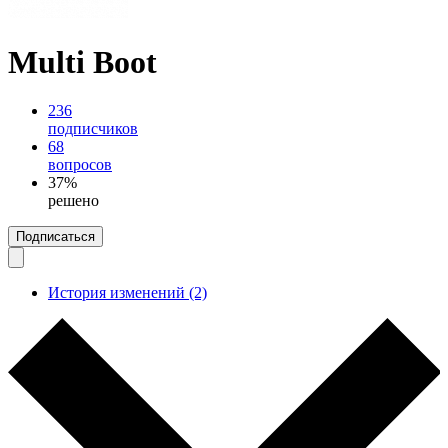
Multi Boot
236
подписчиков
68
вопросов
37%
решено
Подписаться
История изменений (2)