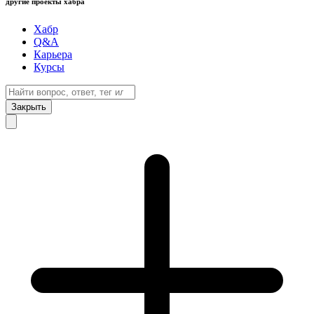
другие проекты хабра
Хабр
Q&A
Карьера
Курсы
Закрыть