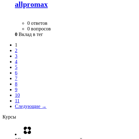
allpromax
0 ответов
0 вопросов
0
Вклад в тег
1
2
3
4
5
6
7
8
9
10
11
Следующие →
Курсы