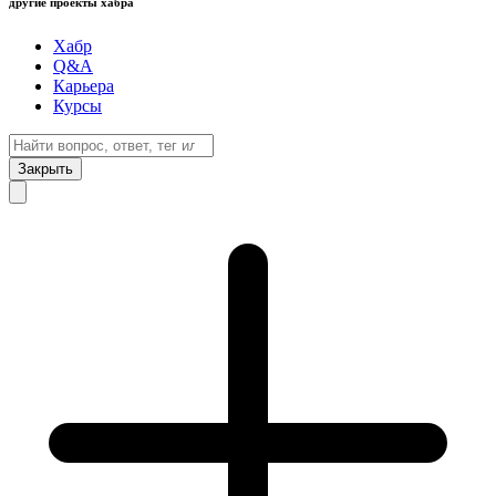
другие проекты хабра
Хабр
Q&A
Карьера
Курсы
Закрыть