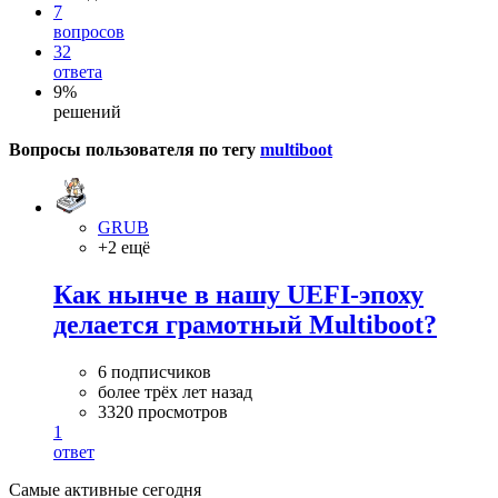
7
вопросов
32
ответа
9%
решений
Вопросы пользователя по тегу
multiboot
GRUB
+2 ещё
Как нынче в нашу UEFI-эпоху
делается грамотный Multiboot?
6 подписчиков
более трёх лет назад
3320 просмотров
1
ответ
Самые активные сегодня