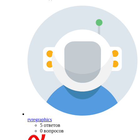
rvregraphics
5 ответов
0 вопросов