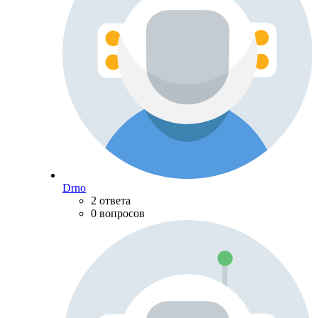
Drno
2 ответа
0 вопросов