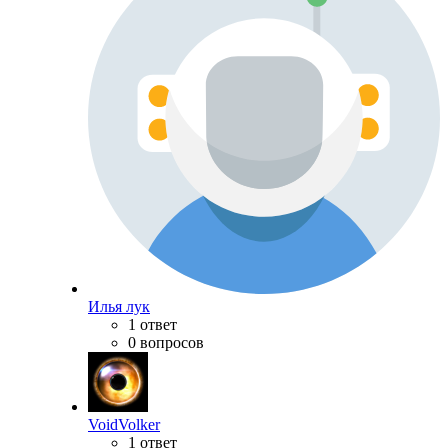
Илья лук
1 ответ
0 вопросов
VoidVolker
1 ответ