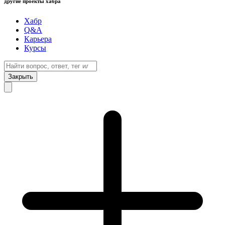
другие проекты хабра
Хабр
Q&A
Карьера
Курсы
Закрыть