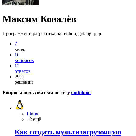
Максим Ковалёв
Программист, разработка на python, golang, php
7
вклад
10
вопросов
17
ответов
29%
решений
Вопросы пользователя по тегу
multiboot
Linux
+2 ещё
Как создать мультизагрузочную