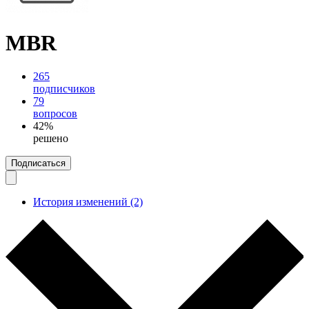
MBR
265
подписчиков
79
вопросов
42%
решено
Подписаться
История изменений (2)