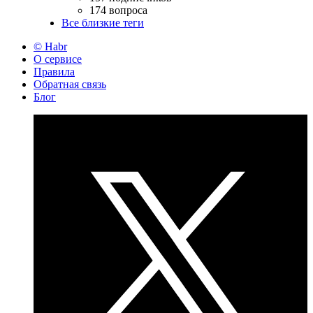
174 вопроса
Все близкие теги
© Habr
О сервисе
Правила
Обратная связь
Блог