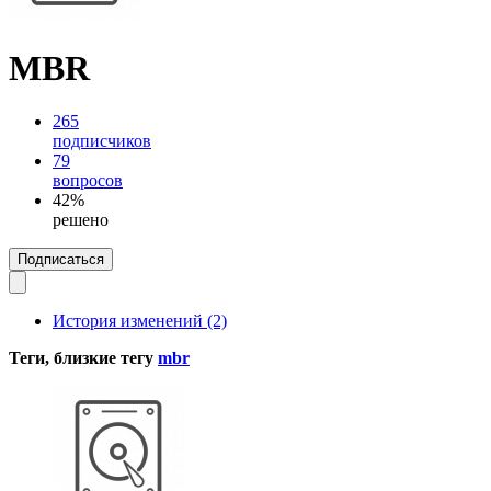
MBR
265
подписчиков
79
вопросов
42%
решено
Подписаться
История изменений (2)
Теги, близкие тегу
mbr