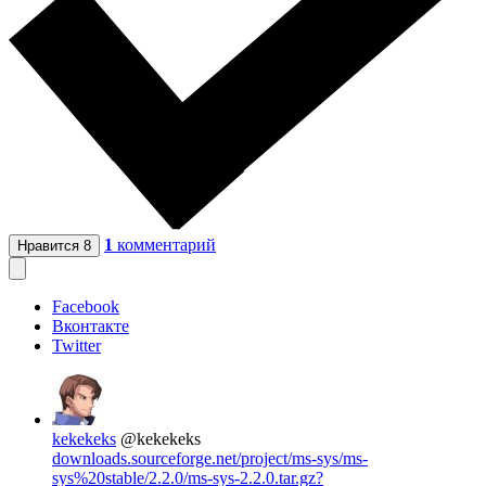
1
комментарий
Нравится
8
Facebook
Вконтакте
Twitter
kekekeks
@kekekeks
downloads.sourceforge.net/project/ms-sys/ms-
sys%20stable/2.2.0/ms-sys-2.2.0.tar.gz?