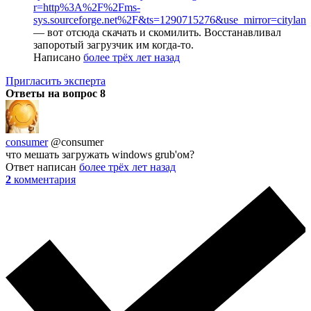
r=http%3A%2F%2Fms-
sys.sourceforge.net%2F&ts=1290715276&use_mirror=citylan
— вот отсюда скачать и скомилить. Восстанавливал
запоротый загрузчик им когда-то.
Написано
более трёх лет назад
Пригласить эксперта
Ответы на вопрос
8
consumer
@consumer
что мешать загружать windows grub'ом?
Ответ написан
более трёх лет назад
2
комментария