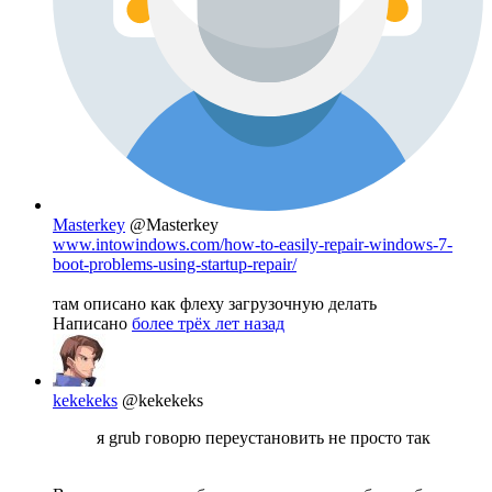
Masterkey
@Masterkey
www.intowindows.com/how-to-easily-repair-windows-7-
boot-problems-using-startup-repair/
там описано как флеху загрузочную делать
Написано
более трёх лет назад
kekekeks
@kekekeks
я grub говорю переустановить не просто так