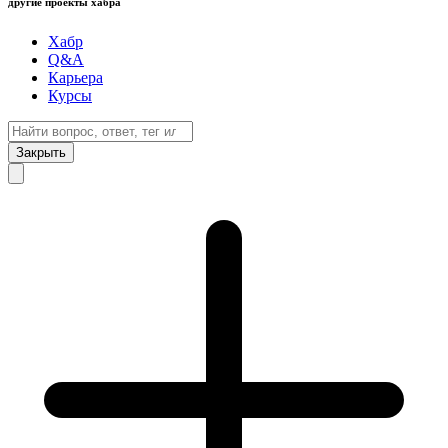
другие проекты хабра
Хабр
Q&A
Карьера
Курсы
Закрыть