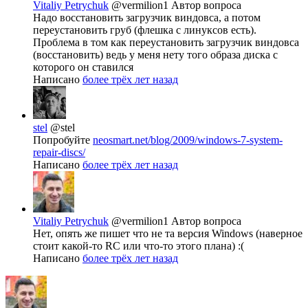
Vitaliy Petrychuk
@vermilion1
Автор вопроса
Надо восстановить загрузчик виндовса, а потом
переустановить груб (флешка с линуксов есть).
Проблема в том как переустановить загрузчик виндовса
(восстановить) ведь у меня нету того образа диска с
которого он ставился
Написано
более трёх лет назад
stel
@stel
Попробуйте
neosmart.net/blog/2009/windows-7-system-
repair-discs/
Написано
более трёх лет назад
Vitaliy Petrychuk
@vermilion1
Автор вопроса
Нет, опять же пишет что не та версия Windows (наверное
стоит какой-то RC или что-то этого плана) :(
Написано
более трёх лет назад