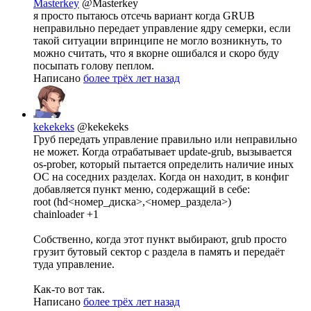
Masterkey
@Masterkey
я просто пытаюсь отсечь вариант когда GRUB
неправильно передает управление ядру семерки, если
такой ситуации впринципе не могло возникнуть, то
можно считать, что я вкорне ошибался и скоро буду
посыпать голову пеплом.
Написано
более трёх лет назад
kekekeks
@kekekeks
Груб передать управление правильно или неправильно
не может. Когда отрабатывает update-grub, вызывается
os-prober, который пытается определить наличие иных
ОС на соседних разделах. Когда он находит, в конфиг
добавляется пункт меню, содержащий в себе:
root (hd<номер_диска>,<номер_раздела>)
chainloader +1
Собственно, когда этот пункт выбирают, grub просто
грузит бутовый сектор с раздела в память и передаёт
туда управление.
Как-то вот так.
Написано
более трёх лет назад