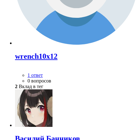
wrench10x12
1 ответ
0 вопросов
2
Вклад в тег
Василий Банников