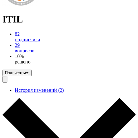
ITIL
82
подписчика
29
вопросов
10%
решено
Подписаться
История изменений (2)