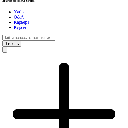
другие проекты хабра
Хабр
Q&A
Карьера
Курсы
Закрыть