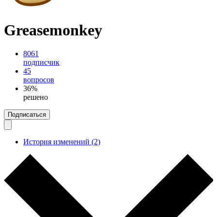
Greasemonkey
8061
подписчик
45
вопросов
36%
решено
Подписаться
История изменений (2)