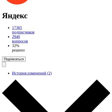
Яндекс
17365
подписчиков
2940
вопросов
32%
решено
Подписаться
История изменений (2)