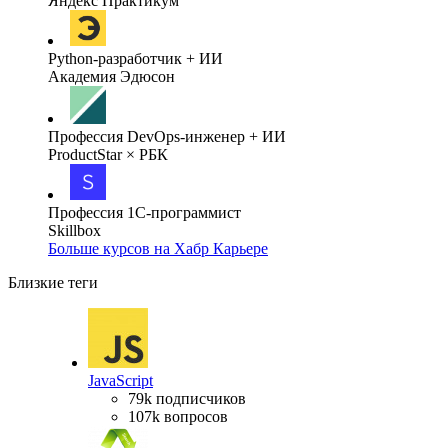
Яндекс Практикум
Python-разработчик + ИИ
Академия Эдюсон
Профессия DevOps-инженер + ИИ
ProductStar × РБК
Профессия 1С-программист
Skillbox
Больше курсов на Хабр Карьере
Близкие теги
JavaScript
79k подписчиков
107k вопросов