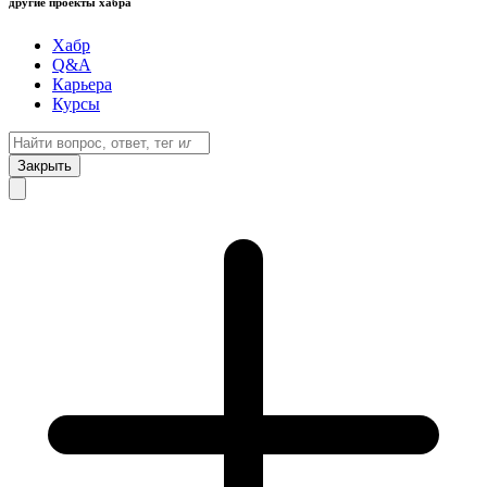
другие проекты хабра
Хабр
Q&A
Карьера
Курсы
Закрыть