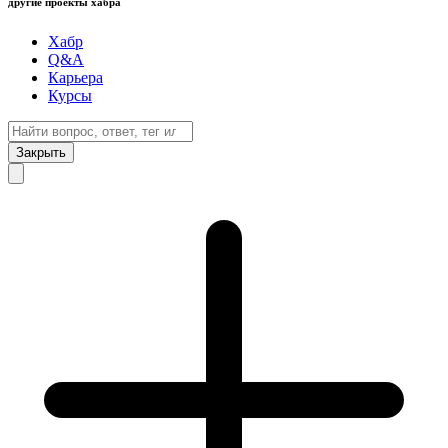
другие проекты хабра
Хабр
Q&A
Карьера
Курсы
Закрыть