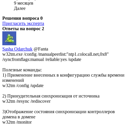
9 месяцев
Далее
Решения вопроса
0
Пригласить эксперта
Ответы на вопрос
2
Sasha Odarchuk
@Fanta
w32tm.exe /config /manualpeerlist:"ntp1.colocall.net,0x8"
/syncfromflags:manual /reliable:yes /update
Полезные команды:
1) Применение внесенных в конфигурацию службы времени
изменений
w32tm /config /update
2) Принудительная синхронизация от источника
w32tm /resync /rediscover
3)Отображение состояния синхронизации контроллеров
домена в домене
w32tm /monitor