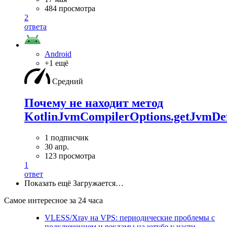
484 просмотра
2
ответа
Android
+1 ещё
Средний
Почему не находит метод
KotlinJvmCompilerOptions.getJvmDef
1 подписчик
30 апр.
123 просмотра
1
ответ
Показать ещё
Загружается…
Самое интересное за 24 часа
VLESS/Xray на VPS: периодические проблемы с
подключением и рекламы на ютубе у части