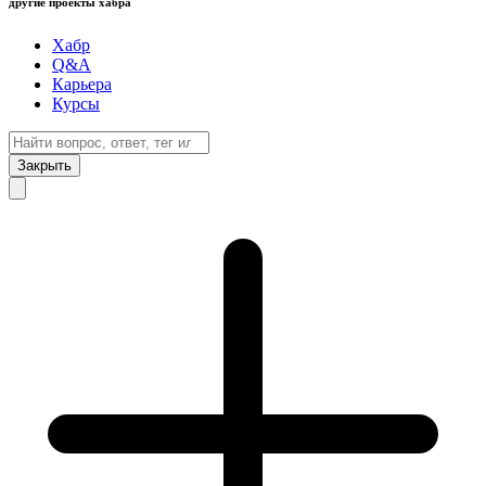
другие проекты хабра
Хабр
Q&A
Карьера
Курсы
Закрыть