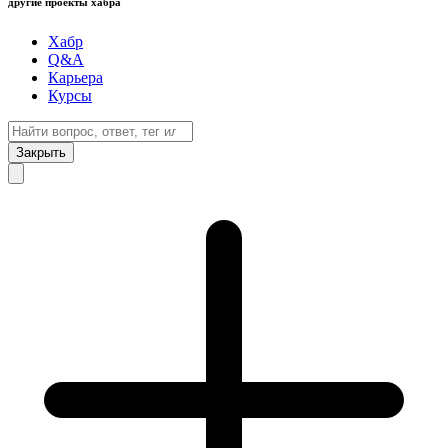
другие проекты хабра
Хабр
Q&A
Карьера
Курсы
Закрыть