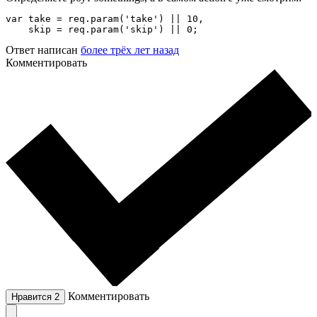
var take = req.param('take') || 10,

    skip = req.param('skip') || 0;
Ответ написан
более трёх лет назад
Комментировать
Комментировать
Нравится
2