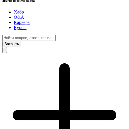
другие проекты хабра
Хабр
Q&A
Карьера
Курсы
Закрыть