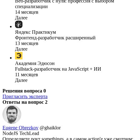
Веб-разработчик с нуля: профессия с выбором
специализации
14 месяцев
Далее
Яндекс Практикум
Фронтенд-разработчик расширенный
13 месяцев
Далее
Академия Эдюсон
Fullstack-разработчик на JavaScript + ИИ
11 месяцев
Далее
Решения вопроса
0
Пригласить эксперта
Ответы на вопрос
2
Eugene Obrezkov
@ghaiklor
NodeJS TechLead
Определяете роут somethings, а в самом action'е уже смотрим: