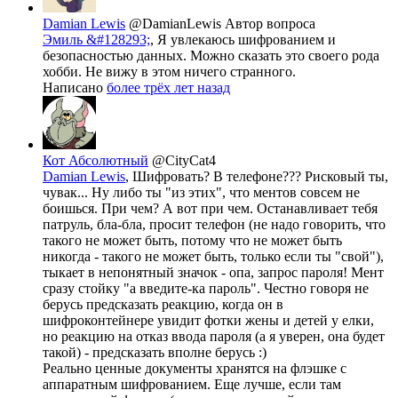
Damian Lewis
@DamianLewis
Автор вопроса
Эмиль &#128293;
, Я увлекаюсь шифрованием и
безопасностью данных. Можно сказать это своего рода
хобби. Не вижу в этом ничего странного.
Написано
более трёх лет назад
Кот Абсолютный
@CityCat4
Damian Lewis
, Шифровать? В телефоне??? Рисковый ты,
чувак... Ну либо ты "из этих", что ментов совсем не
боишься. При чем? А вот при чем. Останавливает тебя
патруль, бла-бла, просит телефон (не надо говорить, что
такого не может быть, потому что не может быть
никогда - такого не может быть, только если ты "свой"),
тыкает в непонятный значок - опа, запрос пароля! Мент
сразу стойку "а введите-ка пароль". Честно говоря не
берусь предсказать реакцию, когда он в
шифроконтейнере увидит фотки жены и детей у елки,
но реакцию на отказ ввода пароля (а я уверен, она будет
такой) - предсказать вполне берусь :)
Реально ценные документы хранятся на флэшке с
аппаратным шифрованием. Еще лучше, если там