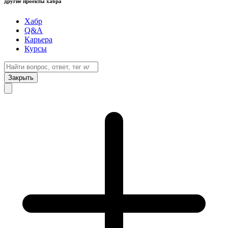
другие проекты хабра
Хабр
Q&A
Карьера
Курсы
Закрыть