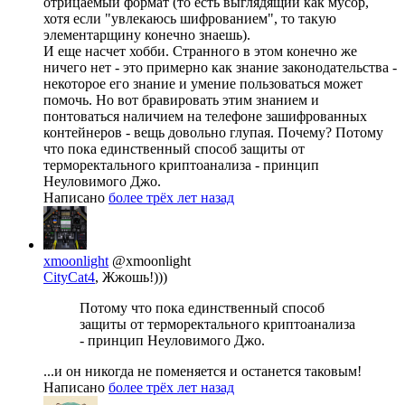
отрицаемый формат (то есть выглядящий как мусор,
хотя если "увлекаюсь шифрованием", то такую
элементарщину конечно знаешь).
И еще насчет хобби. Странного в этом конечно же
ничего нет - это примерно как знание законодательства -
некоторое его знание и умение пользоваться может
помочь. Но вот бравировать этим знанием и
понтоваться наличием на телефоне зашифрованных
контейнеров - вещь довольно глупая. Почему? Потому
что пока единственный способ защиты от
терморектального криптоанализа - принцип
Неуловимого Джо.
Написано
более трёх лет назад
xmoonlight
@xmoonlight
CityCat4
, Жжошь!)))
Потому что пока единственный способ
защиты от терморектального криптоанализа
- принцип Неуловимого Джо.
...и он никогда не поменяется и останется таковым!
Написано
более трёх лет назад