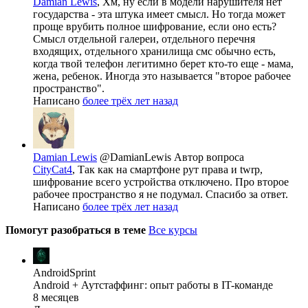
Damian Lewis
, Хм, ну если в модели нарушителя нет
государства - эта штука имеет смысл. Но тогда может
проще врубить полное шифрование, если оно есть?
Смысл отдельной галереи, отдельного перечня
входящих, отдельного хранилища смс обычно есть,
когда твой телефон легитимно берет кто-то еще - мама,
жена, ребенок. Иногда это называется "второе рабочее
пространство".
Написано
более трёх лет назад
Damian Lewis
@DamianLewis
Автор вопроса
CityCat4
, Так как на смартфоне рут права и twrp,
шифрование всего устройства отключено. Про второе
рабочее пространство я не подумал. Спасибо за ответ.
Написано
более трёх лет назад
Помогут разобраться в теме
Все курсы
AndroidSprint
Android + Аутстаффинг: опыт работы в IT-команде
8 месяцев