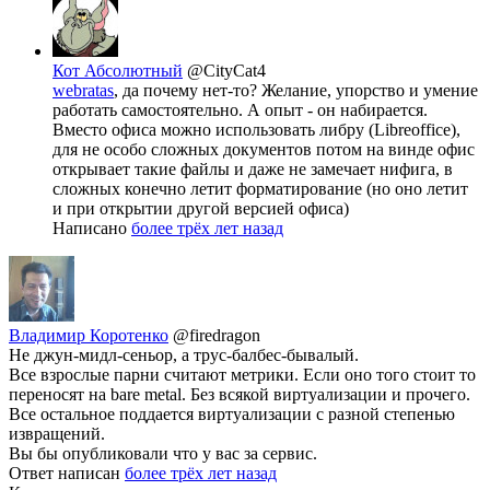
Кот Абсолютный
@CityCat4
webratas
, да почему нет-то? Желание, упорство и умение
работать самостоятельно. А опыт - он набирается.
Вместо офиса можно использовать либру (Libreoffice),
для не особо сложных документов потом на винде офис
открывает такие файлы и даже не замечает нифига, в
сложных конечно летит форматирование (но оно летит
и при открытии другой версией офиса)
Написано
более трёх лет назад
Владимир Коротенко
@firedragon
Не джун-мидл-сеньор, а трус-балбес-бывалый.
Все взрослые парни считают метрики. Если оно того стоит то
переносят на bare metal. Без всякой виртуализации и прочего.
Все остальное поддается виртуализации с разной степенью
извращений.
Вы бы опубликовали что у вас за сервис.
Ответ написан
более трёх лет назад