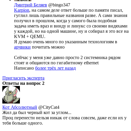
Дмитрий Беляев
@bingo347
Karpion
, на самом деле ответ больше по памяти писал,
гуглил лишь правильные названия разве. А сами знания
получил в прошлом, когда у самого была подобная
задача иметь враз и винду и линукс со своими видяхами
у каждой, но на одной машине, ну и собирал я это все на
KVM + QEMU.
Я думаю очень много по указанным технологиям в
арчвики
почитать можно
Сейчас у меня уже давно просто 2 системника рядом
стоят и общаются по гигабитному ethernet
Написано
более трёх лет назад
Пригласить эксперта
Ответы на вопрос
2
Кот Абсолютный
@CityCat4
Жил да был черный кот за углом...
Проц перенести нельзя никак от слова совсем, даже если их у
тебя больше одного.