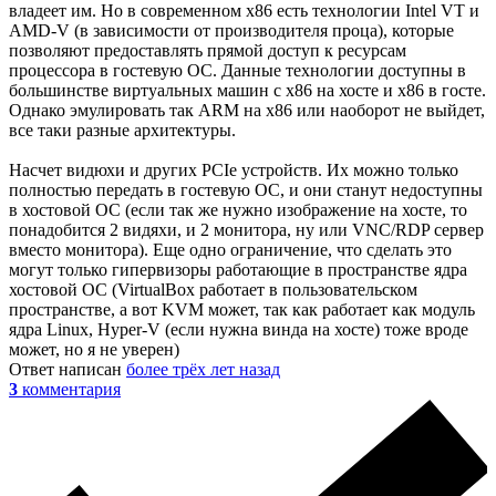
владеет им. Но в современном x86 есть технологии Intel VT и
AMD-V (в зависимости от производителя проца), которые
позволяют предоставлять прямой доступ к ресурсам
процессора в гостевую ОС. Данные технологии доступны в
большинстве виртуальных машин с x86 на хосте и x86 в госте.
Однако эмулировать так ARM на x86 или наоборот не выйдет,
все таки разные архитектуры.
Насчет видюхи и других PCIe устройств. Их можно только
полностью передать в гостевую ОС, и они станут недоступны
в хостовой ОС (если так же нужно изображение на хосте, то
понадобится 2 видяхи, и 2 монитора, ну или VNC/RDP сервер
вместо монитора). Еще одно ограничение, что сделать это
могут только гипервизоры работающие в пространстве ядра
хостовой ОС (VirtualBox работает в пользовательском
пространстве, а вот KVM может, так как работает как модуль
ядра Linux, Hyper-V (если нужна винда на хосте) тоже вроде
может, но я не уверен)
Ответ написан
более трёх лет назад
3
комментария