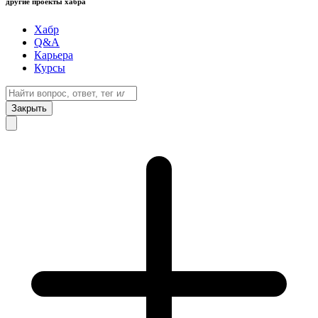
другие проекты хабра
Хабр
Q&A
Карьера
Курсы
Закрыть