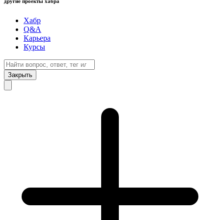
другие проекты хабра
Хабр
Q&A
Карьера
Курсы
Закрыть