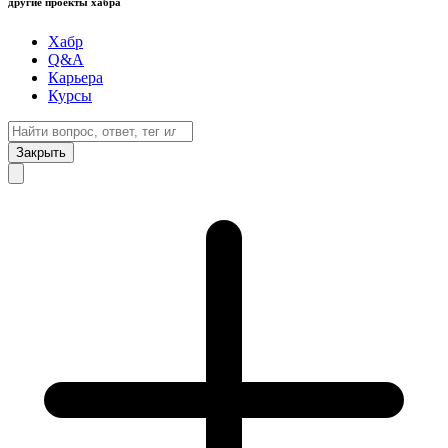
другие проекты хабра
Хабр
Q&A
Карьера
Курсы
Закрыть