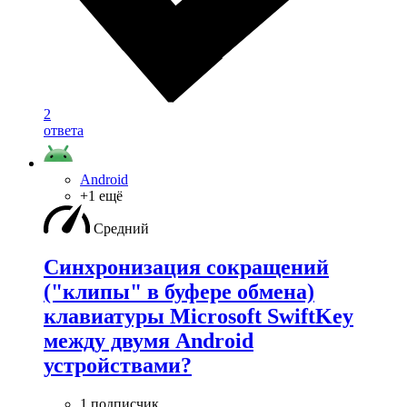
2
ответа
Android
+1 ещё
Средний
Синхронизация сокращений
("клипы" в буфере обмена)
клавиатуры Microsoft SwiftKey
между двумя Android
устройствами?
1 подписчик