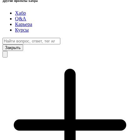
другие проекты хабра
Хабр
Q&A
Карьера
Курсы
Закрыть