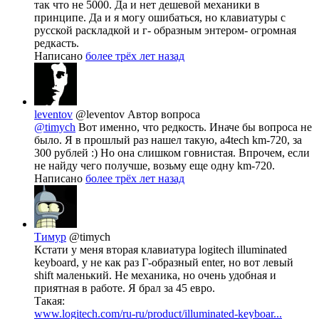
так что не 5000. Да и нет дешевой механики в
принципе. Да и я могу ошибаться, но клавиатуры с
русской раскладкой и г- образным энтером- огромная
редкасть.
Написано
более трёх лет назад
leventov
@leventov
Автор вопроса
@timych
Вот именно, что редкость. Иначе бы вопроса не
было. Я в прошлый раз нашел такую, a4tech km-720, за
300 рублей :) Но она слишком говнистая. Впрочем, если
не найду чего получше, возьму еще одну km-720.
Написано
более трёх лет назад
Тимур
@timych
Кстати у меня вторая клавиатура logitech illuminated
keyboard, у не как раз Г-образный enter, но вот левый
shift маленький. Не механика, но очень удобная и
приятная в работе. Я брал за 45 евро.
Такая:
www.logitech.com/ru-ru/product/illuminated-keyboar...