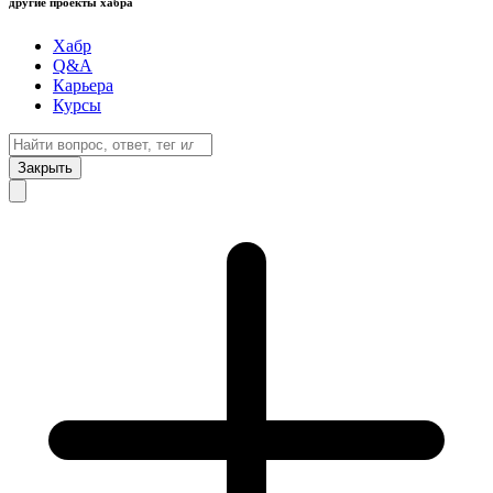
другие проекты хабра
Хабр
Q&A
Карьера
Курсы
Закрыть