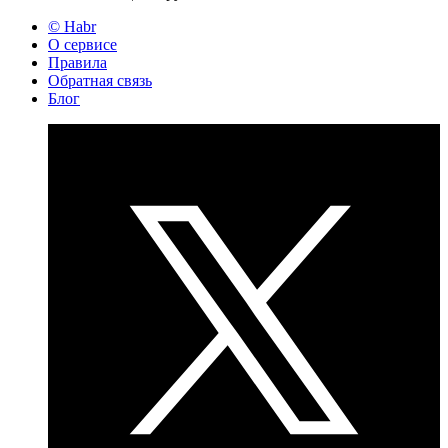
© Habr
О сервисе
Правила
Обратная связь
Блог