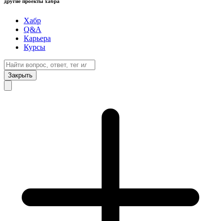
другие проекты хабра
Хабр
Q&A
Карьера
Курсы
Закрыть