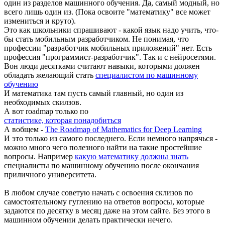
один из разделов машинного обучения. Да, самый модный, но
всего лишь один из. (Пока освоите "математику" все может
измениться и круто).
Это как школьники спрашивают - какой язык надо учить, что-
бы стать мобильным разработчиком. Не понимая, что
профессии "разработчик мобильных приложений" нет. Есть
профессия "программист-разработчик". Так и с нейросетями.
Вон люди десятками считают навыки, которыми должен
обладать желающий стать
специалистом по машинному
обучению
И математика там пусть самый главный, но один из
необходимых скилзов.
А вот roadmap только по
статистике, которая понадобиться
А вобщем -
The Roadmap of Mathematics for Deep Learning
И это только из самого последнего. Если немного напрячься -
можно много чего полезного найти на такие простейшие
вопросы. Например
какую математику должны знать
специалисты по машинному обучению после окончания
приличного университета.
В любом случае советую начать с освоения склизов по
самостоятельному гуглению на ответов вопросы, которые
задаются по десятку в месяц даже на этом сайте. Без этого в
машинном обучении делать практически нечего.