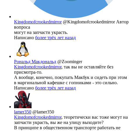
Kingdomofcrookedmirror
@Kingdomofcrookedmirror
Автор
вопроса
могут на запчасти украсть.
Написано
более трёх лет назад
Рональд Макдональд
@Zoominger
Kingdomofcrookedmirror
, так вы не оставляйте без
присмотра-то.
А вообще, конечно, покупать Макбук и сидеть при этом
в маргинальной кафешке с гопниками - это сильно.
Написано
более трёх лет назад
lamer350
@lamer350
Kingdomofcrookedmirror
, теоретически вас тоже могут на
запчасти украсть, вы же на улицу выходите?
В принципе в общественном транспорте работать не