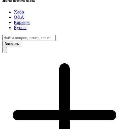
другие проекты хабра
Хабр
Q&A
Карьера
Курсы
Закрыть