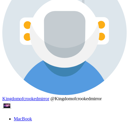
Kingdomofcrookedmirror
@Kingdomofcrookedmirror
MacBook