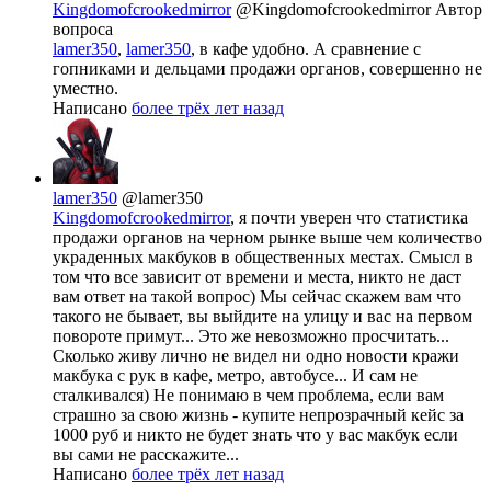
Kingdomofcrookedmirror
@Kingdomofcrookedmirror
Автор
вопроса
lamer350
,
lamer350
, в кафе удобно. А сравнение с
гопниками и дельцами продажи органов, совершенно не
уместно.
Написано
более трёх лет назад
lamer350
@lamer350
Kingdomofcrookedmirror
, я почти уверен что статистика
продажи органов на черном рынке выше чем количество
украденных макбуков в общественных местах. Смысл в
том что все зависит от времени и места, никто не даст
вам ответ на такой вопрос) Мы сейчас скажем вам что
такого не бывает, вы выйдите на улицу и вас на первом
повороте примут... Это же невозможно просчитать...
Сколько живу лично не видел ни одно новости кражи
макбука с рук в кафе, метро, автобусе... И сам не
сталкивался) Не понимаю в чем проблема, если вам
страшно за свою жизнь - купите непрозрачный кейс за
1000 руб и никто не будет знать что у вас макбук если
вы сами не расскажите...
Написано
более трёх лет назад