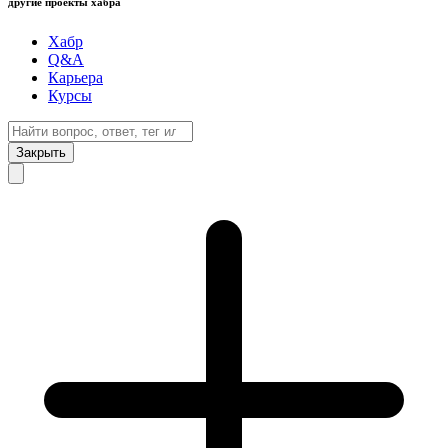
другие проекты хабра
Хабр
Q&A
Карьера
Курсы
Закрыть