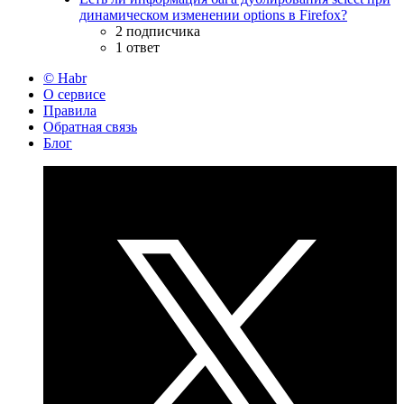
динамическом изменении options в Firefox?
2 подписчика
1 ответ
© Habr
О сервисе
Правила
Обратная связь
Блог