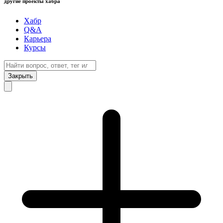
другие проекты хабра
Хабр
Q&A
Карьера
Курсы
Закрыть