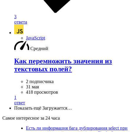
3
ответа
JavaScript
Средний
Как перемножить значения из
текстовых полей?
2 подписчика
31 мая
418 просмотров
1
ответ
Показать ещё
Загружается…
Самое интересное за 24 часа
Есть ли информация бага дублирования select при