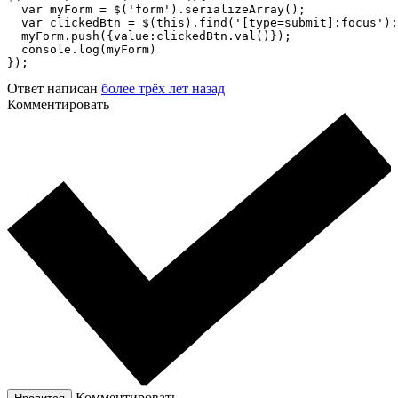
  var myForm = $('form').serializeArray();

  var clickedBtn = $(this).find('[type=submit]:focus');

  myForm.push({value:clickedBtn.val()});

  console.log(myForm)

});
Ответ написан
более трёх лет назад
Комментировать
Комментировать