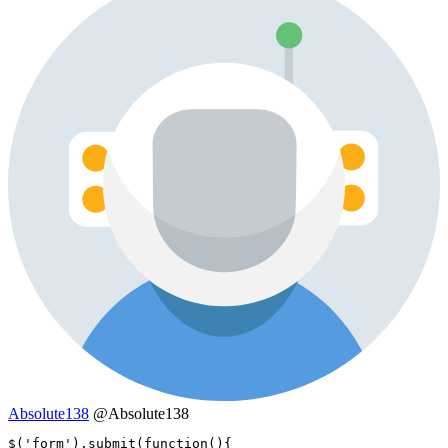
Absolute138
@Absolute138
$('form').submit(function(){
