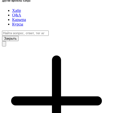
другие проекты хабра
Хабр
Q&A
Карьера
Курсы
Закрыть