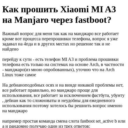
Как прошить Xiaomi MI A3
на Manjaro через fastboot?
Важный вопрос для меня так как на манджаро все работает
кроме вот процесса перепрошивки телефона, вопрос я уже
задавал на 4пда и в других местах но решение так и не
найдено
перейду к сути - есть телефон MI A3 и проблема прошивки
телефона есть только на системах на основе Arch, в частности
- манджаро(из мною опробованных), уточню что на Arch
Linux тоже самое
На дебианоподобных осях и на винде никакой проблемы нет,
все работает правильно, но манджаро проще для
использования, все работает за исключением фастбута, убунту
, дебиан как то сложноваты и неудобны для ежедневного
использования поэтому хотелось бы решиить вопрос именно
на манджаро
например простая команда смена слота fastboot set_active b или
a и рандомно получаю один из трех ответов: