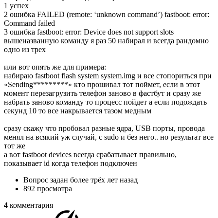
1 успех
2 ошибка FAILED (remote: ‘unknown command’) fastboot: error:
Command failed
3 ошибка fastboot: error: Device does not support slots
вышеназванную команду я раз 50 набирал и всегда рандомно
одно из трех
или вот опять же для примера:
набираю fastboot flash system system.img и все стопориться при
«Sending*********» кто прошивал тот поймет, если в этот
момент перезагрузить телефон заново в фастбут и сразу же
набрать заново команду то процесс пойдет а если подождать
секунд 10 то все накрывается тазом медным
сразу скажу что пробовал разные ядра, USB порты, провода
менял на всякий уж случай, с sudo и без него.. но результат все
тот же
а вот fastboot devices всегда срабатывает правильно,
показывает id когда телефон подключен
Вопрос задан
более трёх лет назад
892 просмотра
4
комментария