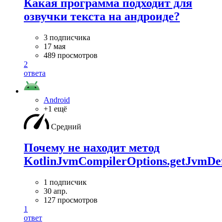
Какая программа подходит для
озвучки текста на андроиде?
3 подписчика
17 мая
489 просмотров
2
ответа
Android
+1 ещё
Средний
Почему не находит метод
KotlinJvmCompilerOptions.getJvmDef
1 подписчик
30 апр.
127 просмотров
1
ответ