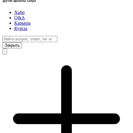
другие проекты хабра
Хабр
Q&A
Карьера
Курсы
Закрыть