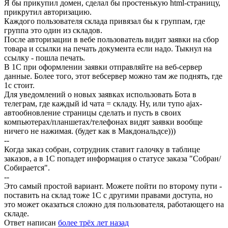
Я бы прикупил домен, сделал бы простенькую html-страницу,
прикрутил авторизацию.
Каждого пользователя склада привязал бы к группам, где
группа это один из складов.
После авторизации в вебе пользователь видит заявки на сбор
товара и ссылки на печать документа если надо. Тыкнул на
ссылку - пошла печать.
В 1С при оформлении заявки отправляйте на веб-сервер
данные. Более того, этот вебсервер можно там же поднять, где
1с стоит.
Для уведомлений о новых заявках использовать Бота в
телеграм, где каждый id чата = складу. Ну, или тупо ajax-
автообновление страницы сделать и пусть в своих
компьютерах/планшетах/телефонах видят заявки вообще
ничего не нажимая. (будет как в Макдональдсе)))
--
Когда заказ собран, сотрудник ставит галочку в таблице
заказов, а в 1С попадет информация о статусе заказа "Собран/
Собирается".
--
Это самый простой вариант. Можете пойти по второму пути -
поставить на склад тоже 1С с другими правами доступа, но
это может оказаться сложно для пользователя, работающего на
складе.
Ответ написан
более трёх лет назад