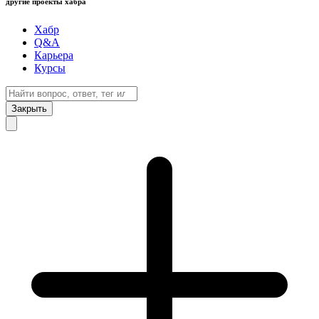
другие проекты хабра
Хабр
Q&A
Карьера
Курсы
Закрыть