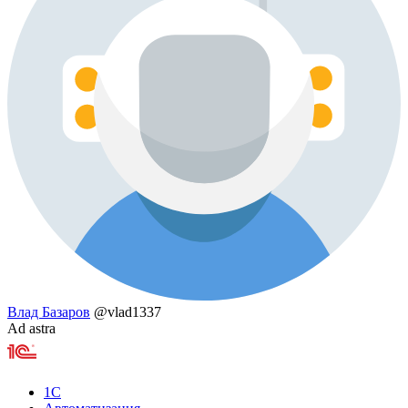
Влад Базаров
@vlad1337
Ad astra
1С