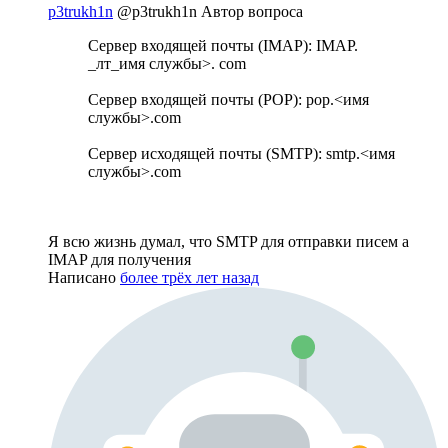
p3trukh1n
@p3trukh1n
Автор вопроса
Сервер входящей почты (IMAP): IMAP.
_лт_имя службы>. com
Сервер входящей почты (POP): pop.<имя
службы>.com
Сервер исходящей почты (SMTP): smtp.<имя
службы>.com
Я всю жизнь думал, что SMTP для отправки писем а
IMAP для получения
Написано
более трёх лет назад