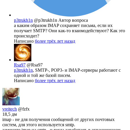
p3trukh1n
@p3trukh1n
Автор вопроса
а каким образом IMAP сохраняет письма, если их
получает SMTP? Они как-то взаимодействуют? Как это
происходит?
Написано
более трёх лет назад
Rsa97
@Rsa97
p3trukh1n
, SMTP-, POP3- и IMAP-серверы работают с
одной и той же базой писем.
Написано
более трёх лет назад
vreitech
@fzfx
18,5 дм
imap - не для получения сообщений от других почтовых
систем, для этого используется smtp.
замените imap на smtp - и тогда заработает. в ограниченном