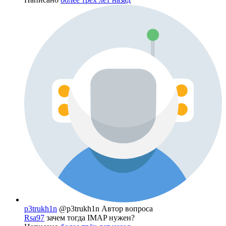
p3trukh1n
@p3trukh1n
Автор вопроса
Rsa97
зачем тогда IMAP нужен?