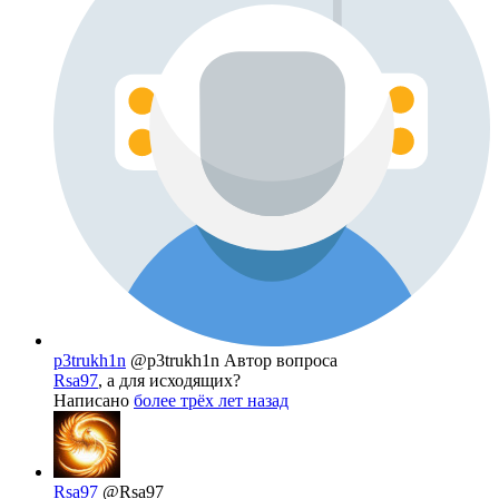
p3trukh1n
@p3trukh1n
Автор вопроса
Rsa97
, а для исходящих?
Написано
более трёх лет назад
Rsa97
@Rsa97