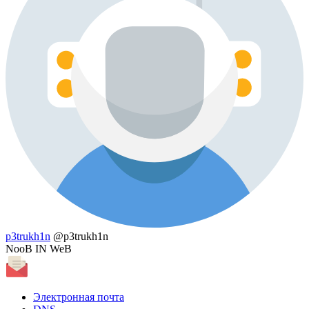
p3trukh1n
@p3trukh1n
NooB IN WeB
Электронная почта