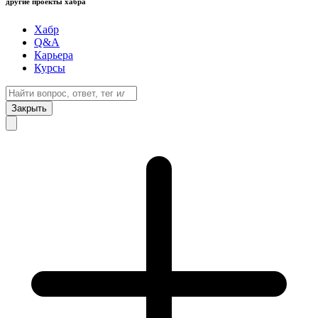
другие проекты хабра
Хабр
Q&A
Карьера
Курсы
Закрыть