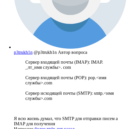
p3trukh1n
@p3trukh1n
Автор вопроса
Сервер входящей почты (IMAP): IMAP.
_лт_имя службы>. com
Сервер входящей почты (POP): pop.<имя
службы>.com
Сервер исходящей почты (SMTP): smtp.<имя
службы>.com
Я всю жизнь думал, что SMTP для отправки писем а
IMAP для получения
Написано
более трёх лет назад