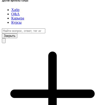
другие проекты хабра
Хабр
Q&A
Карьера
Курсы
Закрыть