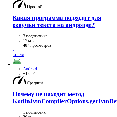
Простой
Какая программа подходит для
озвучки текста на андроиде?
3 подписчика
17 мая
487 просмотров
2
ответа
Android
+1 ещё
Средний
Почему не находит метод
KotlinJvmCompilerOptions.getJvmDef
1 подписчик
30 апр.