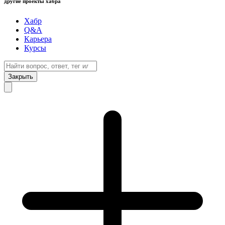
другие проекты хабра
Хабр
Q&A
Карьера
Курсы
Закрыть