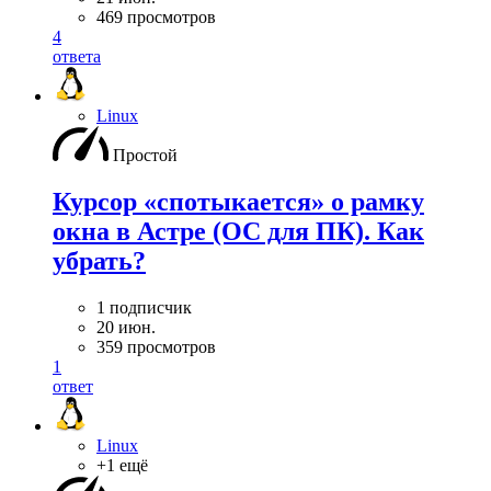
469 просмотров
4
ответа
Linux
Простой
Курсор «спотыкается» о рамку
окна в Астре (ОС для ПК). Как
убрать?
1 подписчик
20 июн.
359 просмотров
1
ответ
Linux
+1 ещё