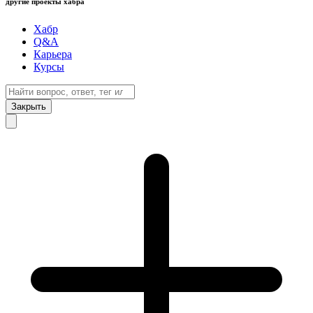
другие проекты хабра
Хабр
Q&A
Карьера
Курсы
Закрыть