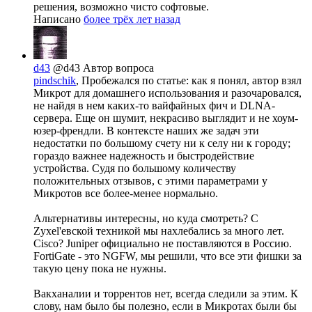
решения, возможно чисто софтовые.
Написано
более трёх лет назад
d43
@d43
Автор вопроса
pindschik
, Пробежался по статье: как я понял, автор взял
Микрот для домашнего использования и разочаровался,
не найдя в нем каких-то вайфайных фич и DLNA-
сервера. Еще он шумит, некрасиво выглядит и не хоум-
юзер-френдли. В контексте наших же задач эти
недостатки по большому счету ни к селу ни к городу;
гораздо важнее надежность и быстродействие
устройства. Судя по большому количеству
положительных отзывов, с этими параметрами у
Микротов все более-менее нормально.
Альтернативы интересны, но куда смотреть? C
Zyxel'евской техникой мы нахлебались за много лет.
Cisco? Juniper официально не поставляются в Россию.
FortiGate - это NGFW, мы решили, что все эти фишки за
такую цену пока не нужны.
Вакханалии и торрентов нет, всегда следили за этим. К
слову, нам было бы полезно, если в Микротах были бы