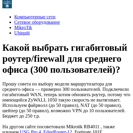
Компьютерные сети
Сетевое оборудование
MikroTik
Ubiquiti
Какой выбрать гигабитовый
роутер/firewall для среднего
офиса (300 пользователей)?
Прошу совета по выбору модели маршрутизатора для
среднего офиса — примерно 300 пользователей. Подключили
гигабитовый WAN, теперь хотим обновить роутер, потому что
имеющийся ZyWALL 1050 такую скорость не вытягивает.
Используем файрволл (до 50 правил), NAT (до 50 правил),
шейпер (до 50 правил), возможно VPN до 10 пользователей.
Бюджет до 250 т.р.
На другом сайте посоветовали Mikrotik RB4011 , также
изучаем
USG Pro 4
,
EdgeRouter-12
, Fortigate 101F.