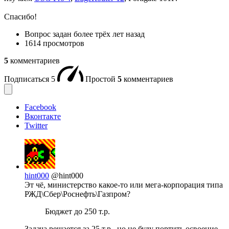
Спасибо!
Вопрос задан
более трёх лет назад
1614 просмотров
5
комментариев
Подписаться
5
Простой
5
комментариев
Facebook
Вконтакте
Twitter
hint000
@hint000
Эт чё, министерство какое-то или мега-корпорация типа
РЖД\Сбер\Роснефть\Газпром?
Бюджет до 250 т.р.
Задача решается за 25 т.р., но не буду портить освоение