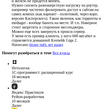
и железо не придется менять.
Нужно снизить разношерстную нагрузку на роутер,
например частично фильтровать доступ к сайтам на
самих компах (как вариант - политикой, через корп.
версию Касперского). Такие явления, как торренты и
mediaget - вообще банить на месте. И т.п. Наверное
стоит запретить и сторонние мессенджеры.
Можно еще всех завернуть в прокси-сервер.
У меня есть пример клиента, у него 600 мегабит и
справляется домашний Keenetik Giga 2.
Написано
более трёх лет назад
Помогут разобраться в теме
Все курсы
Нетология
1C-программист: расширенный курс
18 месяцев
Далее
Яндекс Практикум
Python-разработчик
10 месяцев
Далее