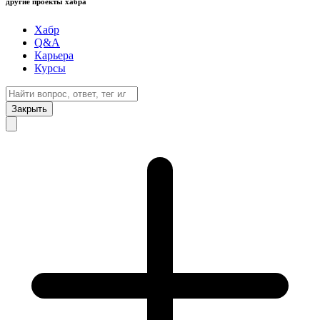
другие проекты хабра
Хабр
Q&A
Карьера
Курсы
Закрыть