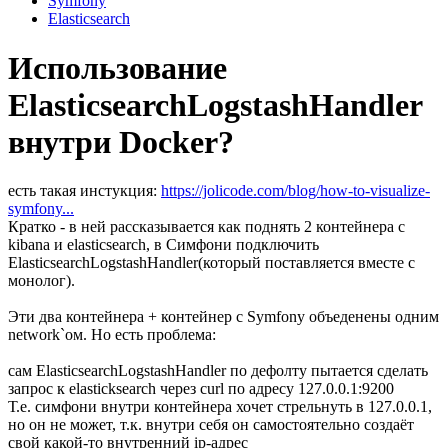
Symfony
Elasticsearch
Использование
ElasticsearchLogstashHandler
внутри Docker?
есть такая инстукция:
https://jolicode.com/blog/how-to-visualize-
symfony...
Кратко - в ней рассказывается как поднять 2 контейнера с
kibana и elasticsearch, в Симфони подключить
ElasticsearchLogstashHandler(который поставляется вместе с
монолог).
Эти два контейнера + контейнер с Symfony объеденены одним
network`ом. Но есть проблема:
сам ElasticsearchLogstashHandler по дефолту пытается сделать
запрос к elasticksearch через curl по адресу 127.0.0.1:9200
Т.е. симфони внутри контейнера хочет стрельнуть в 127.0.0.1,
но он не может, т.к. внутри себя он самостоятельно создаёт
свой какой-то внутренний ip-адрес