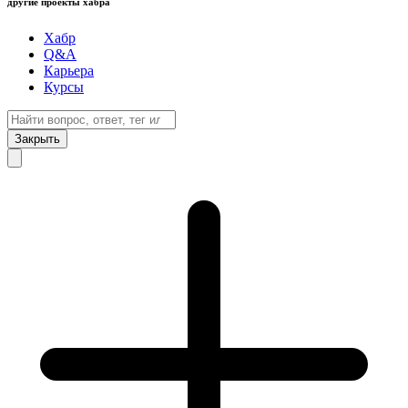
другие проекты хабра
Хабр
Q&A
Карьера
Курсы
Закрыть