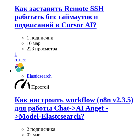
Как заставить Remote SSH
работать без таймаутов и
подвисаний в Cursor AI?
1 подписчик
10 мар.
223 просмотра
1
ответ
Elasticsearch
Простой
Как настроить workflow (n8n v2.3.5)
для работы Chat->AI Anget -
>Model-Elastcsearch?
2 подписчика
02 мар.