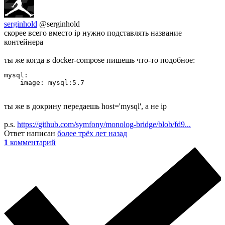
serginhold
@serginhold
скорее всего вместо ip нужно подставлять название
контейнера
ты же когда в docker-compose пишешь что-то подобное:
mysql:

    image: mysql:5.7
ты же в докрину передаешь host='mysql', а не ip
p.s.
https://github.com/symfony/monolog-bridge/blob/fd9...
Ответ написан
более трёх лет назад
1
комментарий