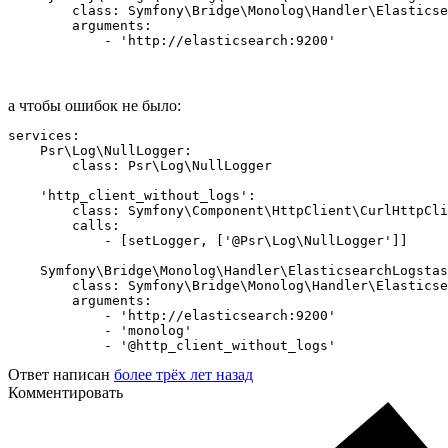
        class: Symfony\Bridge\Monolog\Handler\Elasticse
        arguments:

            - 'http://elasticsearch:9200'
а чтобы ошибок не было:
services:

    Psr\Log\NullLogger:

        class: Psr\Log\NullLogger

    'http_client_without_logs':

        class: Symfony\Component\HttpClient\CurlHttpCli
        calls:

            - [setLogger, ['@Psr\Log\NullLogger']]

    Symfony\Bridge\Monolog\Handler\ElasticsearchLogstas
        class: Symfony\Bridge\Monolog\Handler\Elasticse
        arguments:

            - 'http://elasticsearch:9200'

            - 'monolog'

            - '@http_client_without_logs'
Ответ написан
более трёх лет назад
Комментировать