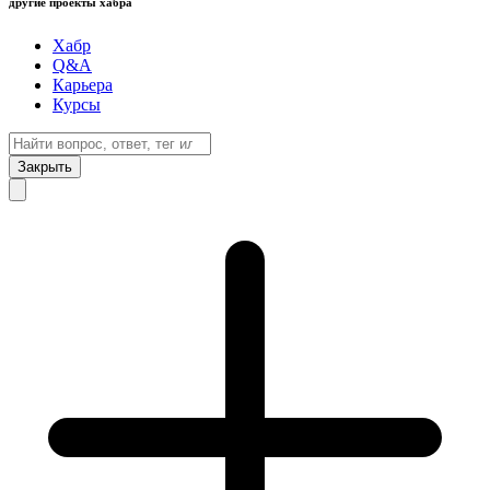
другие проекты хабра
Хабр
Q&A
Карьера
Курсы
Закрыть