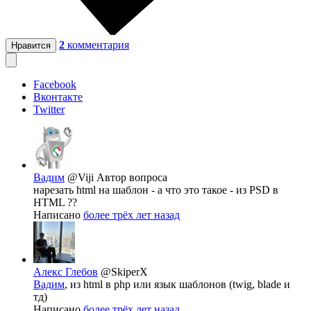
2
комментария
Нравится
Facebook
Вконтакте
Twitter
Вадим
@Viji
Автор вопроса
нарезать html на шаблон - а что это такое - из PSD в
HTML ??
Написано
более трёх лет назад
Алекс Глебов
@SkiperX
Вадим
, из html в php или язык шаблонов (twig, blade и
тд)
Написано
более трёх лет назад