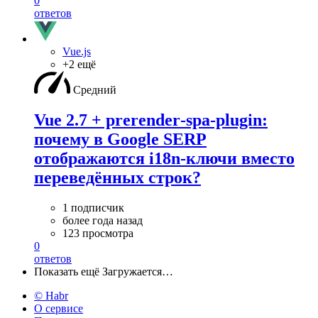
0
ответов
Vue.js
+2 ещё
Средний
Vue 2.7 + prerender‑spa‑plugin:
почему в Google SERP
отображаются i18n‑ключи вместо
переведённых строк?
1 подписчик
более года назад
123 просмотра
0
ответов
Показать ещё
Загружается…
© Habr
О сервисе