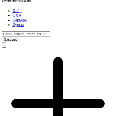
другие проекты хабра
Хабр
Q&A
Карьера
Курсы
Закрыть