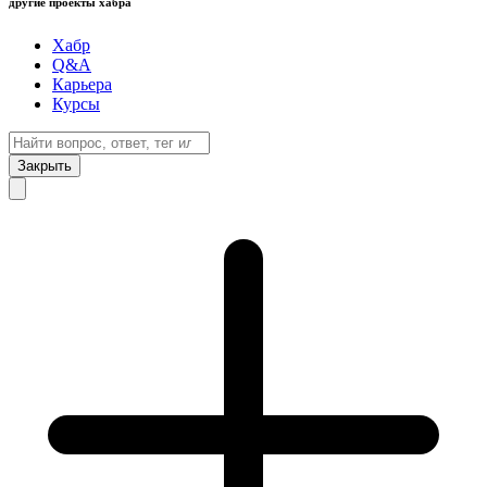
другие проекты хабра
Хабр
Q&A
Карьера
Курсы
Закрыть