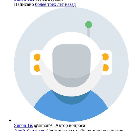
Написано
более трёх лет назад
Simon Tis
@simon91
Автор вопроса
Алий Кунашев
, Сложно сказать. Функционал списков