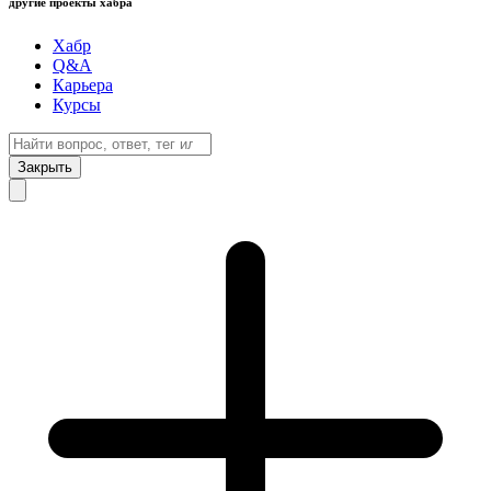
другие проекты хабра
Хабр
Q&A
Карьера
Курсы
Закрыть