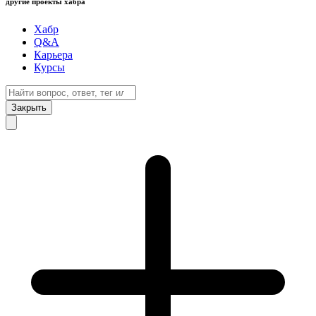
другие проекты хабра
Хабр
Q&A
Карьера
Курсы
Закрыть