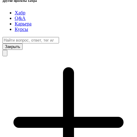
другие проекты хабра
Хабр
Q&A
Карьера
Курсы
Закрыть