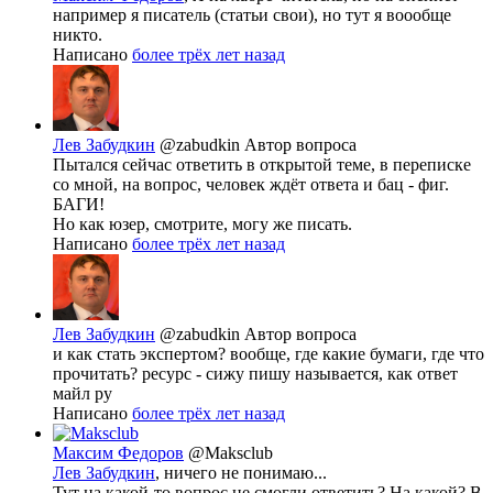
например я писатель (статьи свои), но тут я воообще
никто.
Написано
более трёх лет назад
Лев Забудкин
@zabudkin
Автор вопроса
Пытался сейчас ответить в открытой теме, в переписке
со мной, на вопрос, человек ждёт ответа и бац - фиг.
БАГИ!
Но как юзер, смотрите, могу же писать.
Написано
более трёх лет назад
Лев Забудкин
@zabudkin
Автор вопроса
и как стать экспертом? вообще, где какие бумаги, где что
прочитать? ресурс - сижу пишу называется, как ответ
майл ру
Написано
более трёх лет назад
Максим Федоров
@Maksclub
Лев Забудкин
, ничего не понимаю...
Тут на какой-то вопрос не смогли ответить? На какой? В