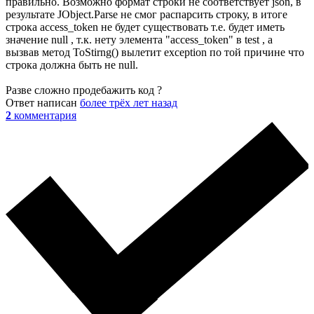
правильно. Возможно формат строки не соответствует json, в
результате JObject.Parse не смог распарсить строку, в итоге
строка access_token не будет существовать т.е. будет иметь
значение null , т.к. нету элемента "access_token" в test , а
вызвав метод ToStirng() вылетит exception по той причине что
строка должна быть не null.
Разве сложно продебажить код ?
Ответ написан
более трёх лет назад
2
комментария