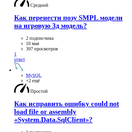
Средний
Как перенести позу SMPL модели
на игровую 3д модель?
2 подписчика
10 мая
397 просмотров
1
ответ
MySQL
+2 ещё
Простой
Как исправить ошибку could not
load file or assembly
«System.Data.SqlClient»?