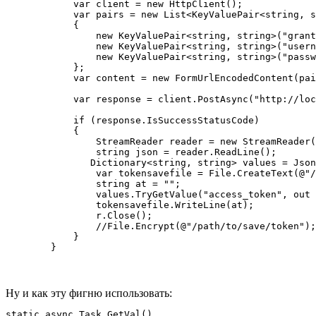
            var client = new HttpClient();

            var pairs = new List<KeyValuePair<string, s
            {

                new KeyValuePair<string, string>("grant
                new KeyValuePair<string, string>("usern
                new KeyValuePair<string, string>("passw
            };

            var content = new FormUrlEncodedContent(pai
            var response = client.PostAsync("http://loc
            if (response.IsSuccessStatusCode)

            {

                StreamReader reader = new StreamReader(
                string json = reader.ReadLine();

               Dictionary<string, string> values = Json
                var tokensavefile = File.CreateText(@"/
                string at = "";

                values.TryGetValue("access_token", out 
                tokensavefile.WriteLine(at);

                r.Close();

                //File.Encrypt(@"/path/to/save/token");

            }

        }
Ну и как эту фигню использовать:
static async Task GetVal()
