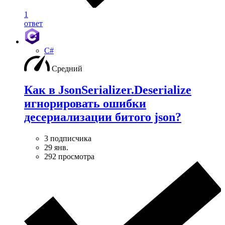
1
ответ
C#
Средний
Как в JsonSerializer.Deserialize
игнорировать ошибки
десериализации битого json?
3 подписчика
29 янв.
292 просмотра