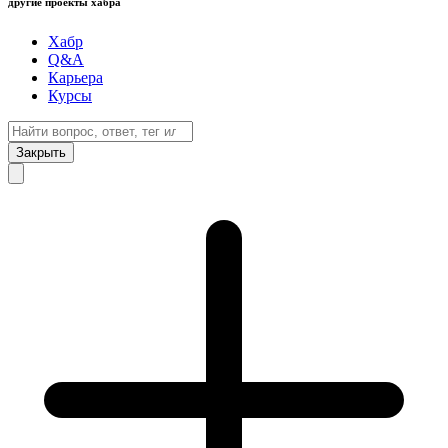
другие проекты хабра
Хабр
Q&A
Карьера
Курсы
Закрыть