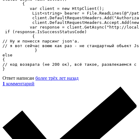
        {

           var client = new HttpClient();

            List<string> bearer = File.ReadLines(@"/pat
            client.DefaultRequestHeaders.Add("Authoriza
            client.DefaultRequestHeaders.Accept.Add(new
           var response = client.GetAsync("http://local
 if (response.IsSuccessStatusCode)

            {

// Ну и понесся парсинг json'а.

// я вот сейчас воюю как раз - не стандартный обьект Js
             }

else

{

// код возврата (не 200 ок), всё такое, развлекаемся с 
}
Ответ написан
более трёх лет назад
1
комментарий