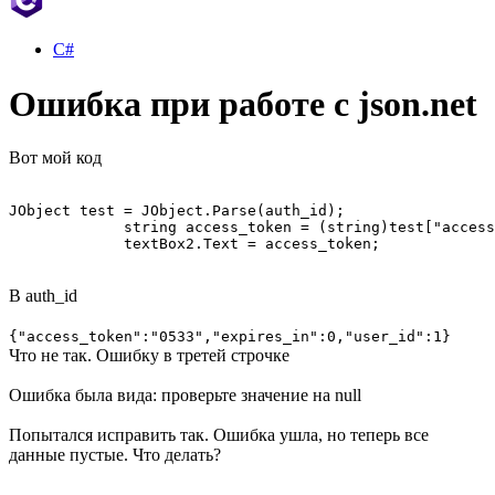
C#
Ошибка при работе с json.net
Вот мой код
JObject test = JObject.Parse(auth_id);

             string access_token = (string)test["access
             textBox2.Text = access_token;
В auth_id
{"access_token":"0533","expires_in":0,"user_id":1}
Что не так. Ошибку в третей строчке
Ошибка была вида: проверьте значение на null
Попытался исправить так. Ошибка ушла, но теперь все
данные пустые. Что делать?