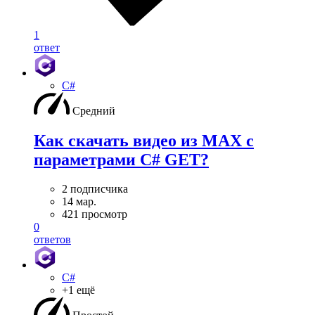
1
ответ
C#
Средний
Как скачать видео из MAX с
параметрами C# GET?
2 подписчика
14 мар.
421 просмотр
0
ответов
C#
+1 ещё