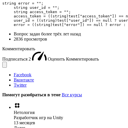
string error = "";

     string user_id = "";

     string access_token = "";

     access_token = ((string)test["access_token"]) == n
     user_id = ((string)test["user_id"]) == null ? user
     error = ((string)test["error"]) == null ? error : 
Вопрос задан
более трёх лет назад
2836 просмотров
Комментировать
Подписаться
2
Оценить
Комментировать
Facebook
Вконтакте
Twitter
Помогут разобраться в теме
Все курсы
Нетология
Разработчик игр на Unity
13 месяцев
Далее