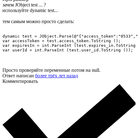
зачем JObject test ... ?
используйте dynamic test...
тем самым можно просто сделать:
dynamic test = JObject.Parse(@"{"access_token":"0533","
var accessToken = test.access_token.ToString ();

var expiresIn = int.ParseInt (test.expires_in.ToString 
var userId = int.ParseInt (test.user_id.ToString ());
Просто проверяйте переменные потом на null.
Ответ написан
более трёх лет назад
Комментировать