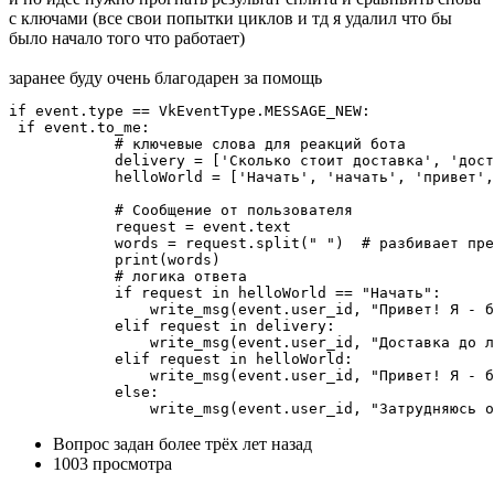
с ключами (все свои попытки циклов и тд я удалил что бы
было начало того что работает)
заранее буду очень благодарен за помощь
if event.type == VkEventType.MESSAGE_NEW:

 if event.to_me:

            # ключевые слова для реакций бота

            delivery = ['Сколько стоит доставка', 'дост
            helloWorld = ['Начать', 'начать', 'привет',
            # Сообщение от пользователя

            request = event.text

            words = request.split(" ")  # разбивает пре
            print(words)

            # логика ответа

            if request in helloWorld == "Начать":

                write_msg(event.user_id, "Привет! Я - б
            elif request in delivery:

                write_msg(event.user_id, "Доставка до л
            elif request in helloWorld:

                write_msg(event.user_id, "Привет! Я - б
            else:

                write_msg(event.user_id, "Затрудняюсь о
Вопрос задан
более трёх лет назад
1003 просмотра