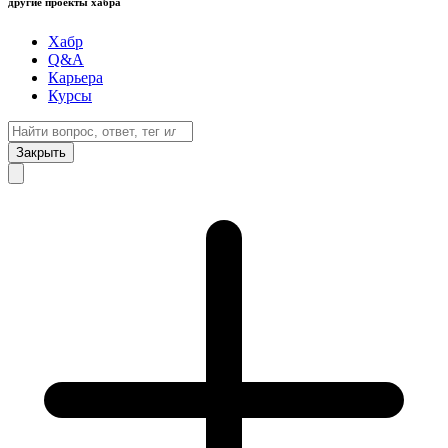
другие проекты хабра
Хабр
Q&A
Карьера
Курсы
Закрыть