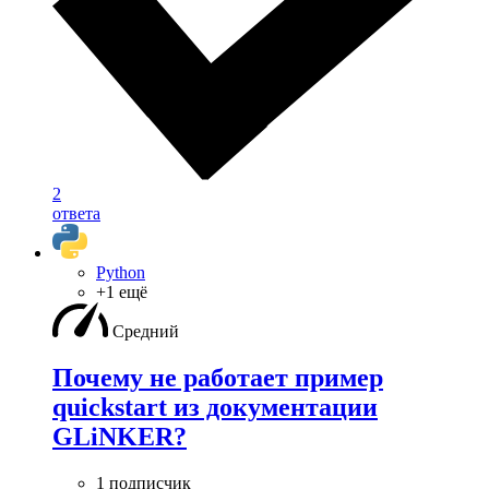
2
ответа
Python
+1 ещё
Средний
Почему не работает пример
quickstart из документации
GLiNKER?
1 подписчик