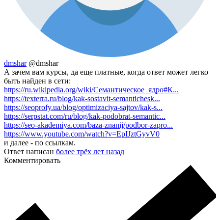
dmshar
@dmshar
А зачем вам курсы, да еще платные, когда ответ может легко
быть найден в сети:
https://ru.wikipedia.org/wiki/Семантическое_ядро#К...
https://texterra.ru/blog/kak-sostavit-semantichesk...
https://seoprofy.ua/blog/optimizaciya-sajtov/kak-s...
https://serpstat.com/ru/blog/kak-podobrat-semantic...
https://seo-akademiya.com/baza-znanij/podbor-zapro...
https://www.youtube.com/watch?v=EpIJztGyvV0
и далее - по ссылкам.
Ответ написан
более трёх лет назад
Комментировать