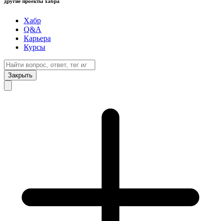
другие проекты хабра
Хабр
Q&A
Карьера
Курсы
Закрыть