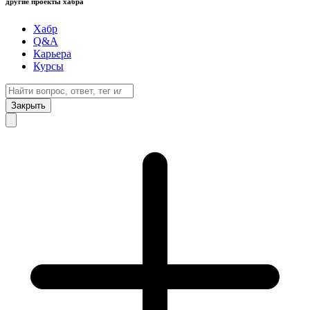
другие проекты хабра
Хабр
Q&A
Карьера
Курсы
Закрыть