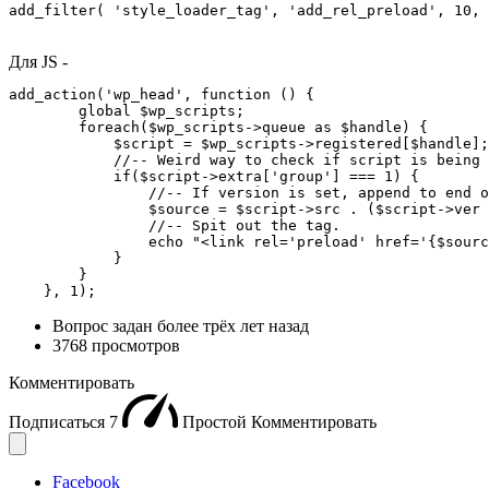
add_filter( 'style_loader_tag', 'add_rel_preload', 10, 
Для JS -
add_action('wp_head', function () {

        global $wp_scripts;

        foreach($wp_scripts->queue as $handle) {

            $script = $wp_scripts->registered[$handle];

            //-- Weird way to check if script is being 
            if($script->extra['group'] === 1) {

                //-- If version is set, append to end o
                $source = $script->src . ($script->ver 
                //-- Spit out the tag.

                echo "<link rel='preload' href='{$sourc
            }

        }

    }, 1);
Вопрос задан
более трёх лет назад
3768 просмотров
Комментировать
Подписаться
7
Простой
Комментировать
Facebook