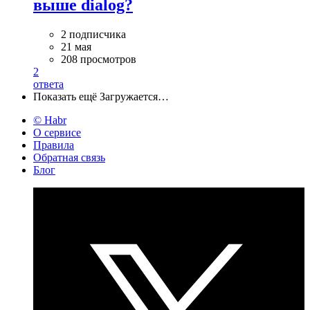
выше dialog?
2 подписчика
21 мая
208 просмотров
2
ответа
Показать ещё
Загружается…
© Habr
О сервисе
Правила
Обратная связь
Блог