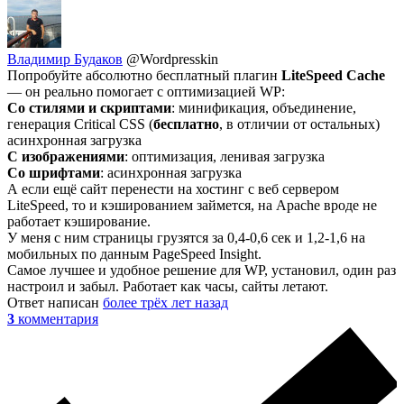
Владимир Будаков
@Wordpresskin
Попробуйте абсолютно бесплатный плагин
LiteSpeed Cache
— он реально помогает с оптимизацией WP:
Со стилями и скриптами
: минификация, объединение,
генерация Critical CSS (
бесплатно
, в отличии от остальных)
асинхронная загрузка
С изображениями
: оптимизация, ленивая загрузка
Со шрифтами
: асинхронная загрузка
А если ещё сайт перенести на хостинг с веб сервером
LiteSpeed, то и кэшированием займется, на Apache вроде не
работает кэширование.
У меня с ним страницы грузятся за 0,4-0,6 сек и 1,2-1,6 на
мобильных по данным PageSpeed Insight.
Самое лучшее и удобное решение для WP, установил, один раз
настроил и забыл. Работает как часы, сайты летают.
Ответ написан
более трёх лет назад
3
комментария