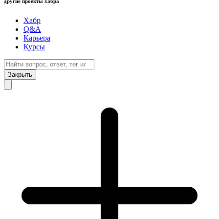
другие проекты хабра
Хабр
Q&A
Карьера
Курсы
Закрыть