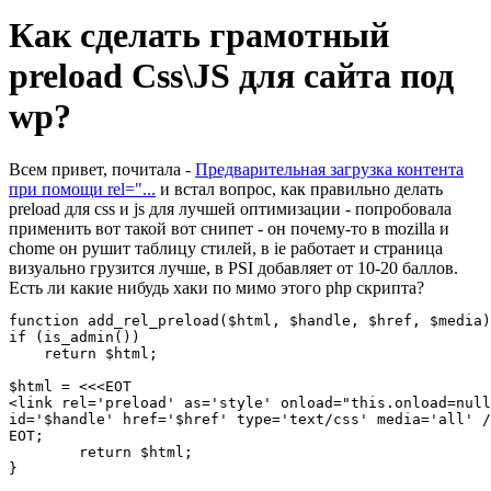
Как сделать грамотный
preload Css\JS для сайта под
wp?
Всем привет, почитала -
Предварительная загрузка контента
при помощи rel="...
и встал вопрос, как правильно делать
preload для css и js для лучшей оптимизации - попробовала
применить вот такой вот снипет - он почему-то в mozilla и
chome он рушит таблицу стилей, в ie работает и страница
визуально грузится лучше, в PSI добавляет от 10-20 баллов.
Есть ли какие нибудь хаки по мимо этого php скрипта?
function add_rel_preload($html, $handle, $href, $media)
if (is_admin())

    return $html;

$html = <<<EOT

<link rel='preload' as='style' onload="this.onload=null
id='$handle' href='$href' type='text/css' media='all' /
EOT;

	return $html;

}
