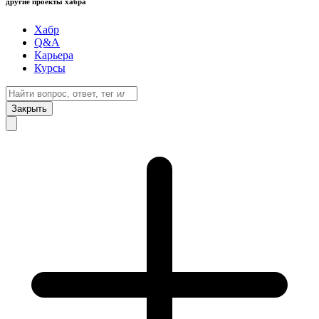
другие проекты хабра
Хабр
Q&A
Карьера
Курсы
Закрыть