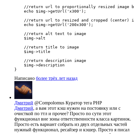
    //return url to proportionally resized image b
    echo $img->getUrl('x300');

    //return url to resized and cropped (center) i
    echo $img->getUrl('200x300');

    //return alt text to image

    $img->alt

    //return title to image

    $img->title

    //return description image

    $img->description

}
Написано
более трёх лет назад
Дмитрий
@Compolomus
Куратор тега PHP
Дмитрий
, а вам этот кэш нужен на постоянку или с
очисткой по ттл и прочее? Просто по сути этот
функционал вне зоны ответственности класса картинок.
Просто есть вариант собрать из двух отдельных частей
нужный функционал, ресайзер и кэшер. Просто я писал