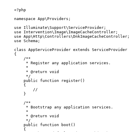
<?php

namespace App\Providers;

use Illuminate\Support\ServiceProvider;

use Intervention\Image\ImageCacheController;

use App\Http\Controllers\DnkImageCacheController;

use Schema;

class AppServiceProvider extends ServiceProvider

{

    /**

     * Register any application services.

     *

     * @return void

     */

    public function register()

    {

        //

    }

    /**

     * Bootstrap any application services.

     *

     * @return void

     */

    public function boot()

    {
