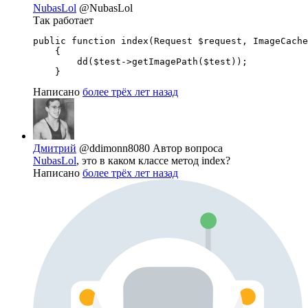
NubasLol
@NubasLol
Так работает
public function index(Request $request, ImageCache
    {

        dd($test->getImagePath($test));

    }
Написано
более трёх лет назад
Дмитрий
@ddimonn8080
Автор вопроса
NubasLol
, это в каком классе метод index?
Написано
более трёх лет назад