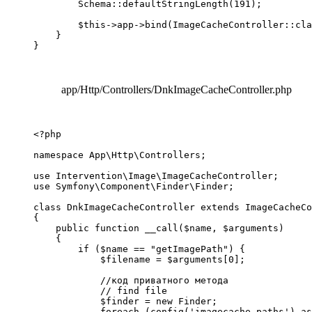
        Schema::defaultStringLength(191);

        $this->app->bind(ImageCacheController::cla
    }

}
app/Http/Controllers/DnkImageCacheController.php
<?php

namespace App\Http\Controllers;

use Intervention\Image\ImageCacheController;

use Symfony\Component\Finder\Finder;

class DnkImageCacheController extends ImageCacheCo
{

    public function __call($name, $arguments)

    {

        if ($name == "getImagePath") {

            $filename = $arguments[0];

            //код приватного метода

            // find file

            $finder = new Finder;

            foreach (config('imagecache.paths') as