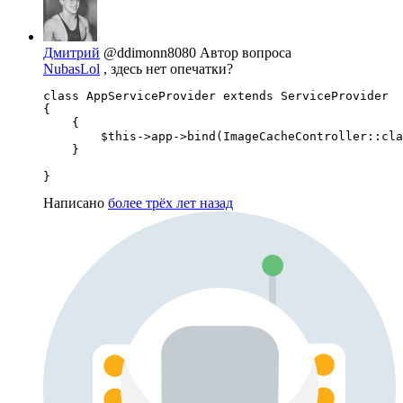
Дмитрий
@ddimonn8080
Автор вопроса
NubasLol
, здесь нет опечатки?
class AppServiceProvider extends ServiceProvider

{

    {

        $this->app->bind(ImageCacheController::cla
    }

}
Написано
более трёх лет назад