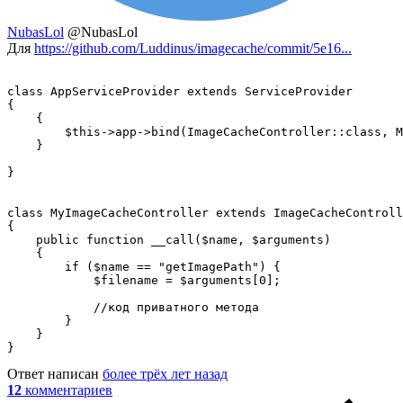
NubasLol
@NubasLol
Для
https://github.com/Luddinus/imagecache/commit/5e16...
class AppServiceProvider extends ServiceProvider

{

    {

        $this->app->bind(ImageCacheController::class, M
    }

}

class MyImageCacheController extends ImageCacheControll
{

    public function __call($name, $arguments)

    {

        if ($name == "getImagePath") {

            $filename = $arguments[0];

            //код приватного метода

        }

    }

}
Ответ написан
более трёх лет назад
12
комментариев