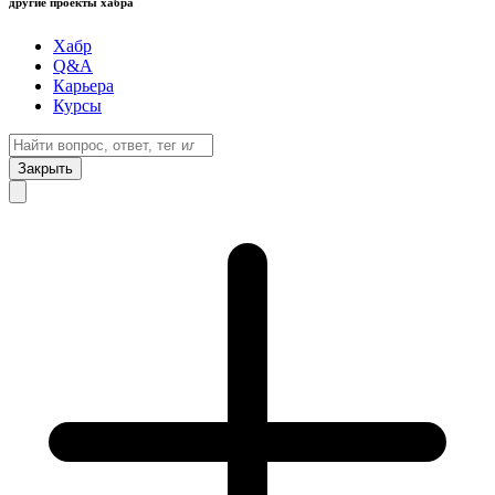
другие проекты хабра
Хабр
Q&A
Карьера
Курсы
Закрыть