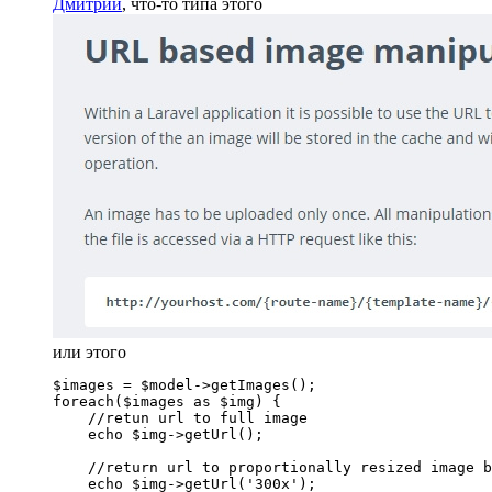
Дмитрий
, что-то типа этого
или этого
$images = $model->getImages();

foreach($images as $img) {

    //retun url to full image

    echo $img->getUrl();

    //return url to proportionally resized image b
    echo $img->getUrl('300x');
