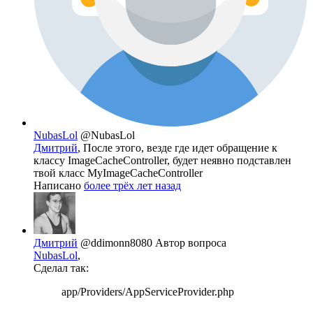
NubasLol
@NubasLol
Дмитрий
, После этого, везде где идет обращение к
классу ImageCacheController, будет неявно подставлен
твой класс MyImageCacheController
Написано
более трёх лет назад
Дмитрий
@ddimonn8080
Автор вопроса
NubasLol
,
Сделал так:
app/Providers/AppServiceProvider.php