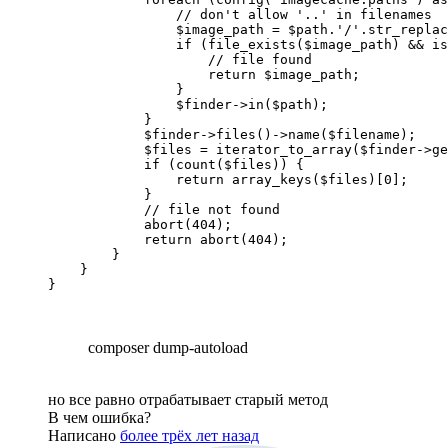
                // don't allow '..' in filenames

                $image_path = $path.'/'.str_replac
                if (file_exists($image_path) && is
                    // file found

                    return $image_path;

                }

                $finder->in($path);

            }

            $finder->files()->name($filename);

            $files = iterator_to_array($finder->ge
            if (count($files)) {

                return array_keys($files)[0];

            }

            // file not found

            abort(404);

            return abort(404);

        }

    }

}
composer dump-autoload
но все равно отрабатывает старый метод
В чем ошибка?
Написано
более трёх лет назад