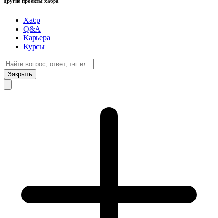
другие проекты хабра
Хабр
Q&A
Карьера
Курсы
Закрыть